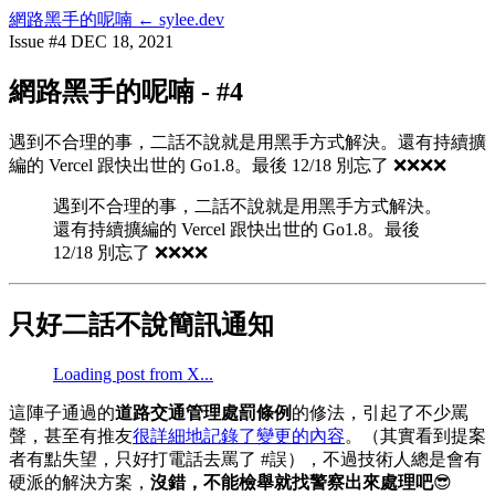
網路黑手的呢喃
← sylee.dev
Issue #4
DEC 18, 2021
網路黑手的呢喃 - #4
遇到不合理的事，二話不說就是用黑手方式解決。還有持續擴
編的 Vercel 跟快出世的 Go1.8。最後 12/18 別忘了 ❌❌❌❌
遇到不合理的事，二話不說就是用黑手方式解決。
還有持續擴編的 Vercel 跟快出世的 Go1.8。最後
12/18 別忘了 ❌❌❌❌
只好二話不說簡訊通知
Loading post from X...
這陣子通過的
道路交通管理處罰條例
的修法，引起了不少罵
聲，甚至有推友
很詳細地記錄了變更的內容
。（其實看到提案
者有點失望，只好打電話去罵了 #誤），不過技術人總是會有
硬派的解決方案，
沒錯，不能檢舉就找警察出來處理吧
😎