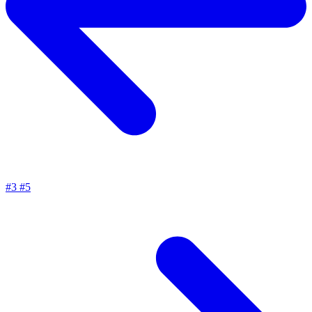
#3
#5