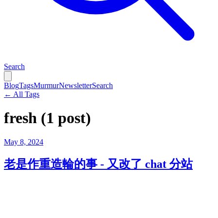
Search
Blog
Tags
Murmur
Newsletter
Search
← All Tags
fresh
(1 post)
May 8, 2024
老是作重造輪的事 - 又改了 chat 分站